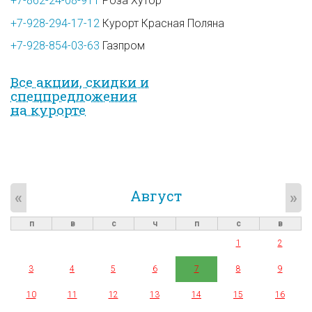
+7-862-24-08-911
Роза Хутор
+7-928-294-17-12
Курорт Красная Поляна
+7-928-854-03-63
Газпром
Все акции, скидки и
спец­предложе­ния
на курорте
Август
«
»
п
в
с
ч
п
с
в
1
2
3
4
5
6
7
8
9
10
11
12
13
14
15
16