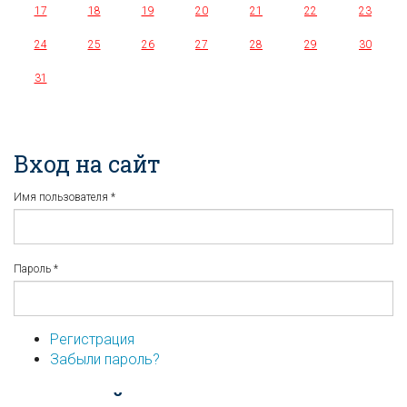
17
18
19
20
21
22
23
24
25
26
27
28
29
30
31
Вход на сайт
Имя пользователя
*
Пароль
*
Регистрация
Забыли пароль?
...или войдите используя