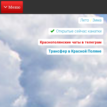
Перейти
к
Лето
/
Зима
основному
содержанию
Открытые сейчас канатки
Краснополянские чаты в телеграм
Трансфер в Красной Поляне