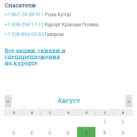
Спасатели
+7-862-24-08-911
Роза Хутор
+7-928-294-17-12
Курорт Красная Поляна
+7-928-854-03-63
Газпром
Все акции, скидки и
спец­предложе­ния
на курорте
Август
«
»
п
в
с
ч
п
с
в
1
2
3
4
5
6
7
8
9