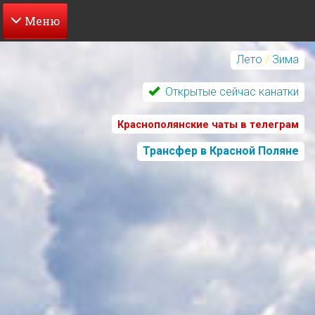
Перейти
к
Лето
/
Зима
основному
содержанию
Открытые сейчас канатки
Краснополянские чаты в телеграм
Трансфер в Красной Поляне