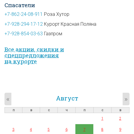
Спасатели
+7-862-24-08-911
Роза Хутор
+7-928-294-17-12
Курорт Красная Поляна
+7-928-854-03-63
Газпром
Все акции, скидки и
спец­предложе­ния
на курорте
Август
«
»
п
в
с
ч
п
с
в
1
2
3
4
5
6
7
8
9