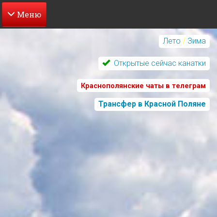
Перейти
к
Лето
/
Зима
основному
содержанию
Открытые сейчас канатки
Краснополянские чаты в телеграм
Трансфер в Красной Поляне