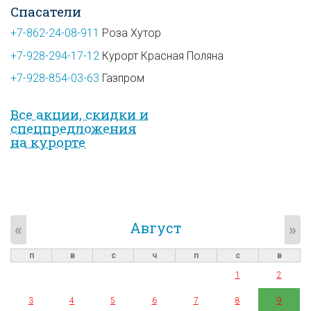
Спасатели
+7-862-24-08-911
Роза Хутор
+7-928-294-17-12
Курорт Красная Поляна
+7-928-854-03-63
Газпром
Все акции, скидки и
спец­предложе­ния
на курорте
Август
«
»
п
в
с
ч
п
с
в
1
2
3
4
5
6
7
8
9