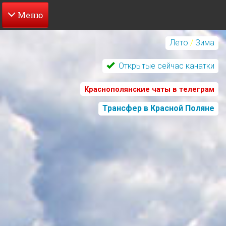
Перейти
к
Лето
/
Зима
основному
содержанию
Открытые сейчас канатки
Краснополянские чаты в телеграм
Трансфер в Красной Поляне