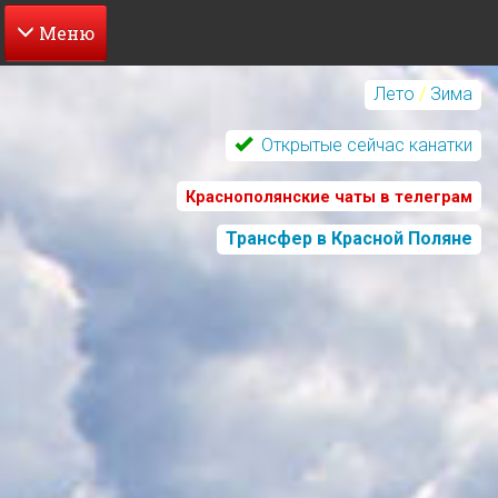
Перейти
к
Лето
/
Зима
основному
содержанию
Открытые сейчас канатки
Краснополянские чаты в телеграм
Трансфер в Красной Поляне