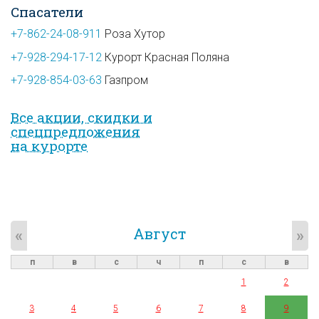
Спасатели
+7-862-24-08-911
Роза Хутор
+7-928-294-17-12
Курорт Красная Поляна
+7-928-854-03-63
Газпром
Все акции, скидки и
спец­предложе­ния
на курорте
Август
«
»
п
в
с
ч
п
с
в
1
2
3
4
5
6
7
8
9