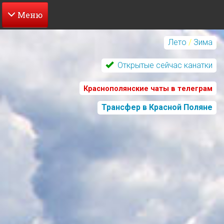
Перейти
к
Лето
/
Зима
основному
содержанию
Открытые сейчас канатки
Краснополянские чаты в телеграм
Трансфер в Красной Поляне