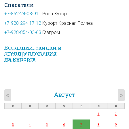
Спасатели
+7-862-24-08-911
Роза Хутор
+7-928-294-17-12
Курорт Красная Поляна
+7-928-854-03-63
Газпром
Все акции, скидки и
спец­предложе­ния
на курорте
Август
«
»
п
в
с
ч
п
с
в
1
2
3
4
5
6
7
8
9