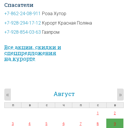
Спасатели
+7-862-24-08-911
Роза Хутор
+7-928-294-17-12
Курорт Красная Поляна
+7-928-854-03-63
Газпром
Все акции, скидки и
спец­предложе­ния
на курорте
Август
«
»
п
в
с
ч
п
с
в
1
2
3
4
5
6
7
8
9