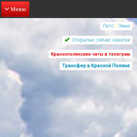
Перейти
к
Лето
/
Зима
основному
содержанию
Открытые сейчас канатки
Краснополянские чаты в телеграм
Трансфер в Красной Поляне