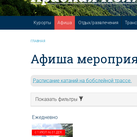
Курорты
Афиша
Отдых/развлечения
Транс
ГЛАВНАЯ
Афиша мероприя
Расписание катаний на бобслейной трассе.
Показать фильтры
с
1 ИЮЛ
по
31 ДЕК