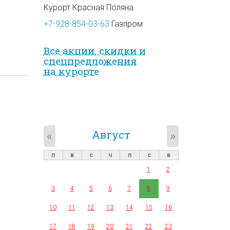
Курорт Красная Поляна
+7-928-854-03-63
Газпром
Все акции, скидки и
спец­предложе­ния
на курорте
Август
«
»
п
в
с
ч
п
с
в
1
2
3
4
5
6
7
8
9
10
11
12
13
14
15
16
17
18
19
20
21
22
23