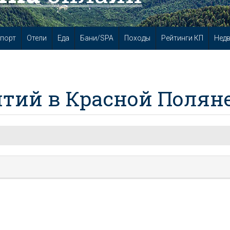
порт
Отели
Еда
Бани/SPA
Походы
Рейтинги КП
Нед
тий в Красной Полян