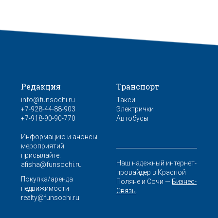
Редакция
Транспорт
info@funsochi.ru
Такси
+7-928-44-88-903
Электрички
+7-918-90-90-770
Автобусы
Информацию и анонсы
мероприятий
присылайте:
Наш надежный интернет-
afisha@funsochi.ru
провайдер в Красной
Покупка/аренда
Поляне и Сочи —
Бизнес-
недвижимости
Связь
.
realty@funsochi.ru