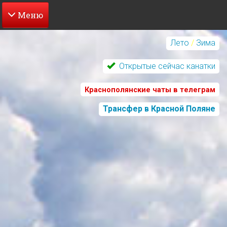
Перейти
к
Лето
/
Зима
основному
содержанию
Открытые сейчас канатки
Краснополянские чаты в телеграм
Трансфер в Красной Поляне