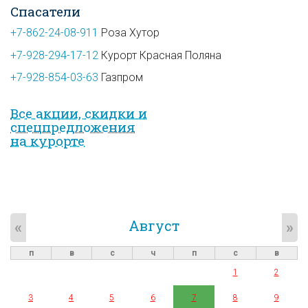
Спасатели
+7-862-24-08-911
Роза Хутор
+7-928-294-17-12
Курорт Красная Поляна
+7-928-854-03-63
Газпром
Все акции, скидки и
спец­предложе­ния
на курорте
Август
«
»
п
в
с
ч
п
с
в
1
2
3
4
5
6
7
8
9