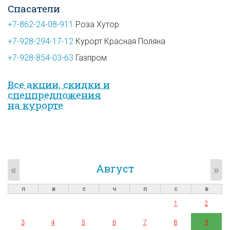
Спасатели
+7-862-24-08-911
Роза Хутор
+7-928-294-17-12
Курорт Красная Поляна
+7-928-854-03-63
Газпром
Все акции, скидки и
спец­предложе­ния
на курорте
Август
«
»
п
в
с
ч
п
с
в
1
2
3
4
5
6
7
8
9