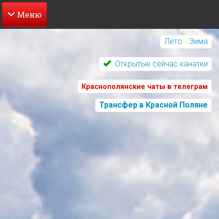
Перейти
к
Лето
/
Зима
основному
содержанию
Открытые сейчас канатки
Краснополянские чаты в телеграм
Трансфер в Красной Поляне