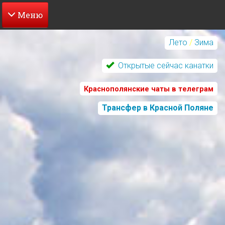
Перейти
к
Лето
/
Зима
основному
содержанию
Открытые сейчас канатки
Краснополянские чаты в телеграм
Трансфер в Красной Поляне