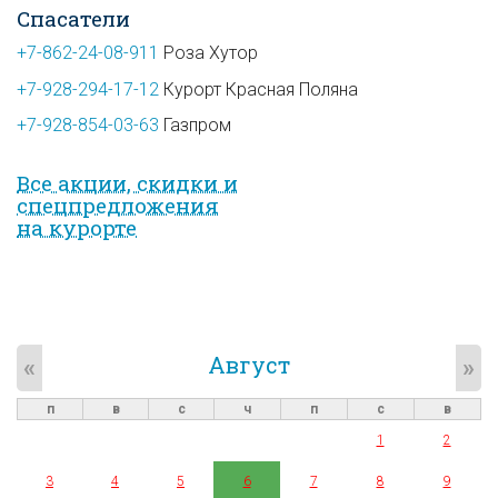
Спасатели
+7-862-24-08-911
Роза Хутор
+7-928-294-17-12
Курорт Красная Поляна
+7-928-854-03-63
Газпром
Все акции, скидки и
спец­предложе­ния
на курорте
Август
«
»
п
в
с
ч
п
с
в
1
2
3
4
5
6
7
8
9