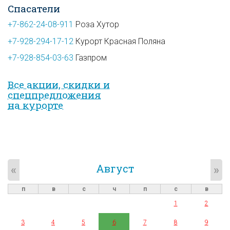
Спасатели
+7-862-24-08-911
Роза Хутор
+7-928-294-17-12
Курорт Красная Поляна
+7-928-854-03-63
Газпром
Все акции, скидки и
спец­предложе­ния
на курорте
Август
«
»
п
в
с
ч
п
с
в
1
2
3
4
5
6
7
8
9