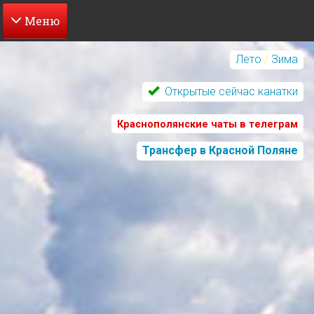
Перейти
к
Лето
/
Зима
основному
содержанию
Открытые сейчас канатки
Краснополянские чаты в телеграм
Трансфер в Красной Поляне