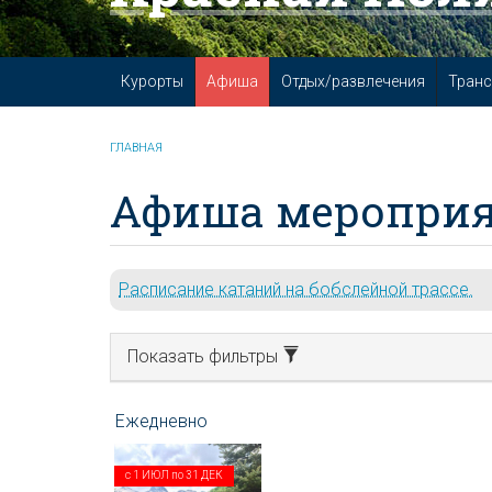
Курорты
Афиша
Отдых/развлечения
Транс
ГЛАВНАЯ
Афиша мероприя
Расписание катаний на бобслейной трассе.
Показать фильтры
с
1 ИЮЛ
по
31 ДЕК