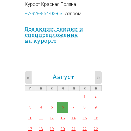
Курорт Красная Поляна
+7-928-854-03-63
Газпром
Все акции, скидки и
спец­предложе­ния
на курорте
Август
«
»
п
в
с
ч
п
с
в
1
2
3
4
5
6
7
8
9
10
11
12
13
14
15
16
17
18
19
20
21
22
23