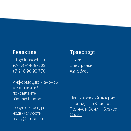
Редакция
Транспорт
info@funsochi.ru
Такси
+7-928-44-88-903
Электрички
+7-918-90-90-770
Автобусы
Информацию и анонсы
мероприятий
присылайте:
Наш надежный интернет-
afisha@funsochi.ru
провайдер в Красной
Покупка/аренда
Поляне и Сочи —
Бизнес-
недвижимости
Связь
.
realty@funsochi.ru