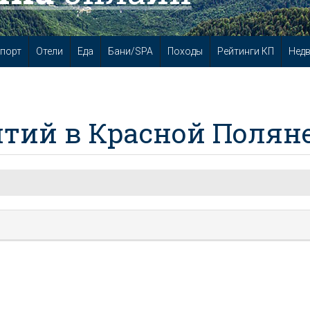
порт
Отели
Еда
Бани/SPA
Походы
Рейтинги КП
Нед
тий в Красной Полян