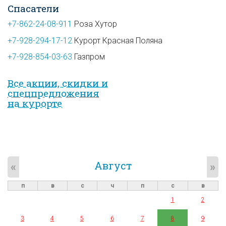
Спасатели
+7-862-24-08-911
Роза Хутор
+7-928-294-17-12
Курорт Красная Поляна
+7-928-854-03-63
Газпром
Все акции, скидки и
спец­предложе­ния
на курорте
Август
«
»
п
в
с
ч
п
с
в
1
2
3
4
5
6
7
8
9