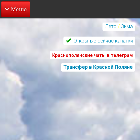
Перейти
к
Лето
/
Зима
основному
содержанию
Открытые сейчас канатки
Краснополянские чаты в телеграм
Трансфер в Красной Поляне