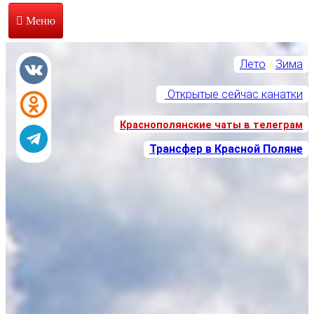
Главная страница
Перейти
к
Лето
/
Зима
Курорты
основному
содержанию
Открытые сейчас канатки
Афиша
Краснополянские чаты в телеграм
Отдых/развлечения
Трансфер в Красной Поляне
Транспорт
Отели
Еда
Бани/SPA
Походы