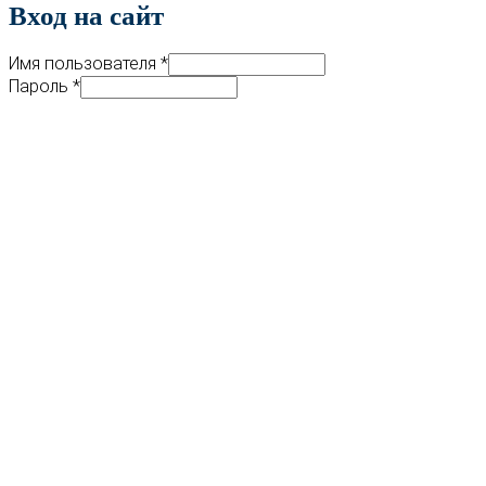
Вход на сайт
Имя пользователя
*
Пароль
*
Регистрация
Забыли пароль?
...или войдите используя соцсети:
Войти
FUNSOCHI
В СОЦИАЛЬНЫХ СЕТЯХ
Присоединяйтесь к нашим страницам в социальных
сетях! Тогда вы будете в курсе всех новостей, и ничего
не пропустите!