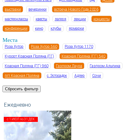
выставки
вечеринки
встреча Нового Года 2026
мастерклассы
квесты
лагеря
лекции
концерты
конференции
кино
клубы
ярмарки
Места
Роза Хутор
Роза Хутор 560
Роза Хутор 1170
Курорт Красная Поляна (ГГ)
Красная Поляна (ГГ) 540
Красная Поляна (ГГ) 960
Газпром Лаура
Газпром Альпика
пгт Красная Поляна
с. Эстосадок
Адлер
Сочи
Сбросить фильтр
с
1 ИЮЛ
по
31 ДЕК