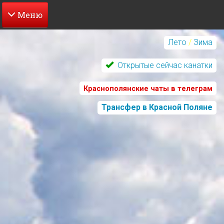
Перейти
к
Лето
/
Зима
основному
содержанию
Открытые сейчас канатки
Краснополянские чаты в телеграм
Трансфер в Красной Поляне