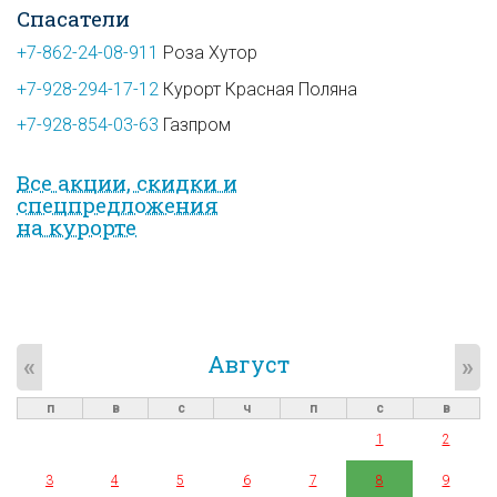
Спасатели
+7-862-24-08-911
Роза Хутор
+7-928-294-17-12
Курорт Красная Поляна
+7-928-854-03-63
Газпром
Все акции, скидки и
спец­предложе­ния
на курорте
Август
«
»
п
в
с
ч
п
с
в
1
2
3
4
5
6
7
8
9