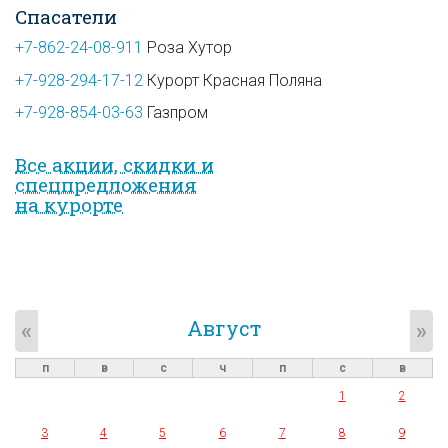
Спасатели
+7-862-24-08-911
Роза Хутор
+7-928-294-17-12
Курорт Красная Поляна
+7-928-854-03-63
Газпром
Все акции, скидки и
спец­предложе­ния
на курорте
Август
«
»
п
в
с
ч
п
с
в
1
2
3
4
5
6
7
8
9