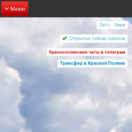
Перейти
к
Лето
/
Зима
основному
содержанию
Открытые сейчас канатки
Краснополянские чаты в телеграм
Трансфер в Красной Поляне