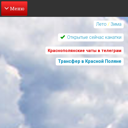
Перейти
к
Лето
/
Зима
основному
содержанию
Открытые сейчас канатки
Краснополянские чаты в телеграм
Трансфер в Красной Поляне