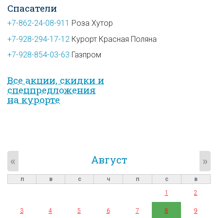
Спасатели
+7-862-24-08-911
Роза Хутор
+7-928-294-17-12
Курорт Красная Поляна
+7-928-854-03-63
Газпром
Все акции, скидки и
спец­предложе­ния
на курорте
Август
«
»
п
в
с
ч
п
с
в
1
2
3
4
5
6
7
8
9