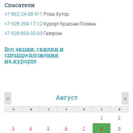
Спасатели
+7-862-24-08-911
Роза Хутор
+7-928-294-17-12
Курорт Красная Поляна
+7-928-854-03-63
Газпром
Все акции, скидки и
спец­предложе­ния
на курорте
Август
«
»
п
в
с
ч
п
с
в
1
2
3
4
5
6
7
8
9