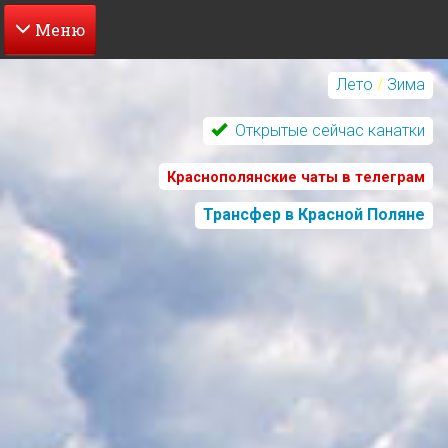
Перейти
к
Лето
/
Зима
основному
содержанию
Открытые сейчас канатки
Краснополянские чаты в телеграм
Трансфер в Красной Поляне