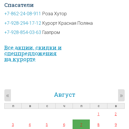
Спасатели
+7-862-24-08-911
Роза Хутор
+7-928-294-17-12
Курорт Красная Поляна
+7-928-854-03-63
Газпром
Все акции, скидки и
спец­предложе­ния
на курорте
Август
«
»
п
в
с
ч
п
с
в
1
2
3
4
5
6
7
8
9