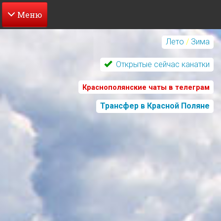
Перейти
к
Лето
/
Зима
основному
содержанию
Открытые сейчас канатки
Краснополянские чаты в телеграм
Трансфер в Красной Поляне