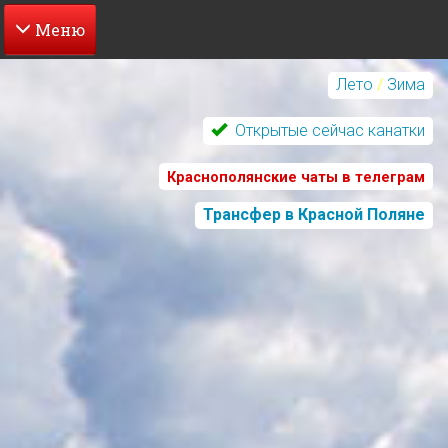
Перейти
к
Лето
/
Зима
основному
содержанию
Открытые сейчас канатки
Краснополянские чаты в телеграм
Трансфер в Красной Поляне