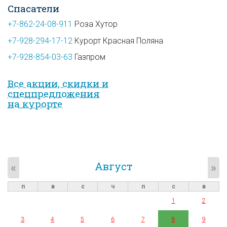
Спасатели
+7-862-24-08-911
Роза Хутор
+7-928-294-17-12
Курорт Красная Поляна
+7-928-854-03-63
Газпром
Все акции, скидки и
спец­предложе­ния
на курорте
Август
«
»
п
в
с
ч
п
с
в
1
2
3
4
5
6
7
8
9