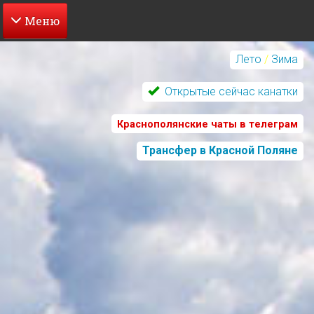
Перейти
к
Лето
/
Зима
основному
содержанию
Открытые сейчас канатки
Краснополянские чаты в телеграм
Трансфер в Красной Поляне