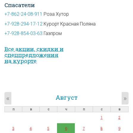
Спасатели
+7-862-24-08-911
Роза Хутор
+7-928-294-17-12
Курорт Красная Поляна
+7-928-854-03-63
Газпром
Все акции, скидки и
спец­предложе­ния
на курорте
Август
«
»
п
в
с
ч
п
с
в
1
2
3
4
5
6
7
8
9