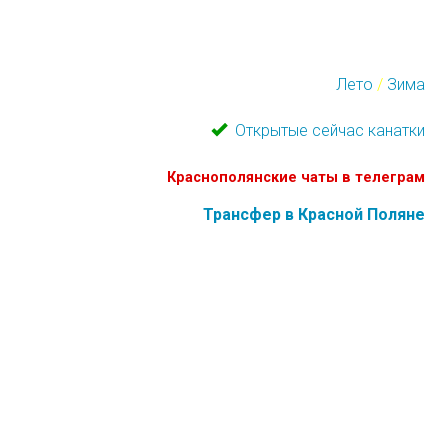
Перейти
к
Лето
/
Зима
основному
содержанию
Открытые сейчас канатки
Краснополянские чаты в телеграм
Трансфер в Красной Поляне