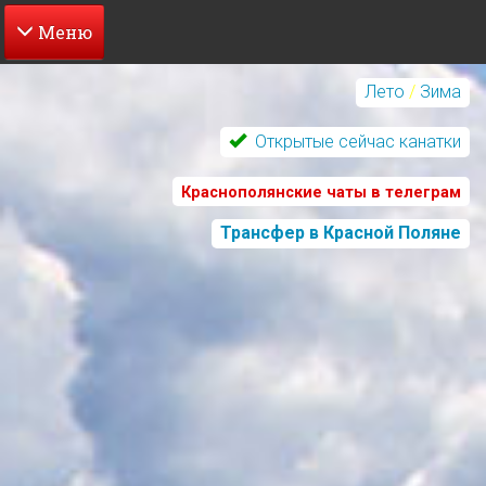
Перейти
к
Лето
/
Зима
основному
содержанию
Открытые сейчас канатки
Краснополянские чаты в телеграм
Трансфер в Красной Поляне