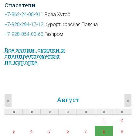
Спасатели
+7-862-24-08-911
Роза Хутор
+7-928-294-17-12
Курорт Красная Поляна
+7-928-854-03-63
Газпром
Все акции, скидки и
спец­предложе­ния
на курорте
Август
«
»
п
в
с
ч
п
с
в
1
2
3
4
5
6
7
8
9