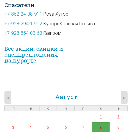
Спасатели
+7-862-24-08-911
Роза Хутор
+7-928-294-17-12
Курорт Красная Поляна
+7-928-854-03-63
Газпром
Все акции, скидки и
спец­предложе­ния
на курорте
Август
«
»
п
в
с
ч
п
с
в
1
2
3
4
5
6
7
8
9