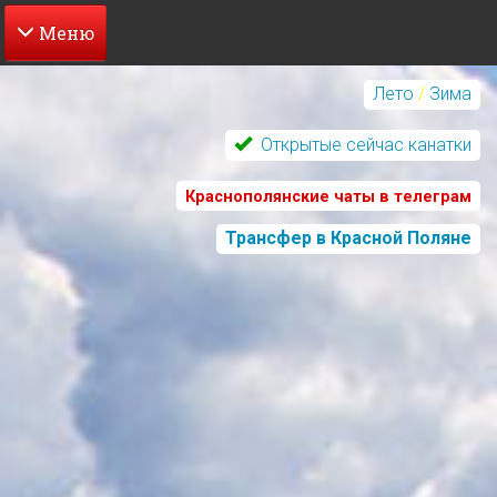
Перейти
к
Лето
/
Зима
основному
содержанию
Открытые сейчас канатки
Краснополянские чаты в телеграм
Трансфер в Красной Поляне