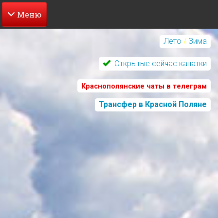
Перейти
к
Лето
/
Зима
основному
содержанию
Открытые сейчас канатки
Краснополянские чаты в телеграм
Трансфер в Красной Поляне