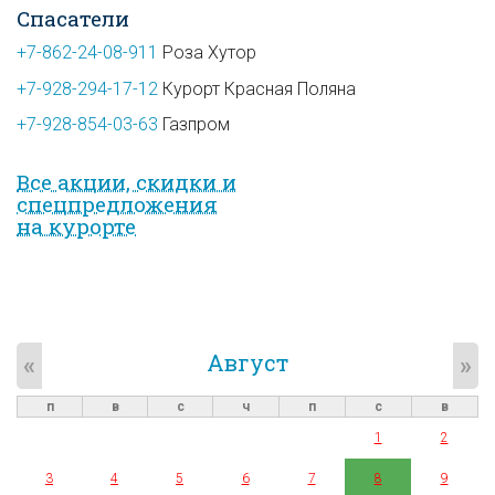
Спасатели
+7-862-24-08-911
Роза Хутор
+7-928-294-17-12
Курорт Красная Поляна
+7-928-854-03-63
Газпром
Все акции, скидки и
спец­предложе­ния
на курорте
Август
«
»
п
в
с
ч
п
с
в
1
2
3
4
5
6
7
8
9