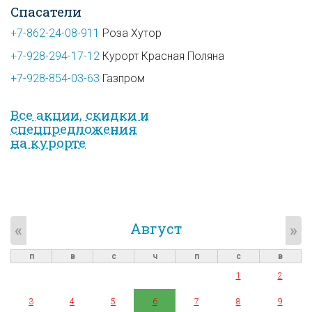
Спасатели
+7-862-24-08-911
Роза Хутор
+7-928-294-17-12
Курорт Красная Поляна
+7-928-854-03-63
Газпром
Все акции, скидки и
спец­предложе­ния
на курорте
Август
«
»
п
в
с
ч
п
с
в
1
2
3
4
5
6
7
8
9