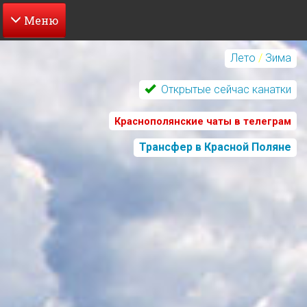
Перейти
к
Лето
/
Зима
основному
содержанию
Открытые сейчас канатки
Краснополянские чаты в телеграм
Трансфер в Красной Поляне