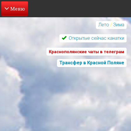
Перейти
к
Лето
/
Зима
основному
содержанию
Открытые сейчас канатки
Краснополянские чаты в телеграм
Трансфер в Красной Поляне