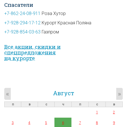
Спасатели
+7-862-24-08-911
Роза Хутор
+7-928-294-17-12
Курорт Красная Поляна
+7-928-854-03-63
Газпром
Все акции, скидки и
спец­предложе­ния
на курорте
Август
«
»
п
в
с
ч
п
с
в
1
2
3
4
5
6
7
8
9