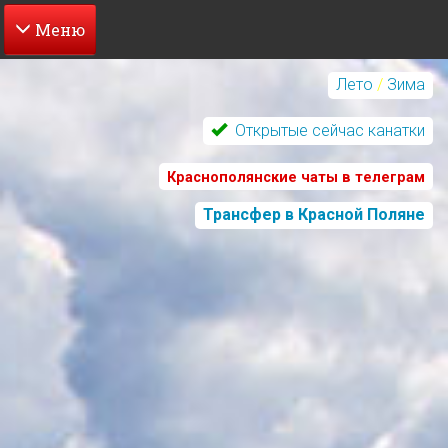
Перейти
к
Лето
/
Зима
основному
содержанию
Открытые сейчас канатки
Краснополянские чаты в телеграм
Трансфер в Красной Поляне