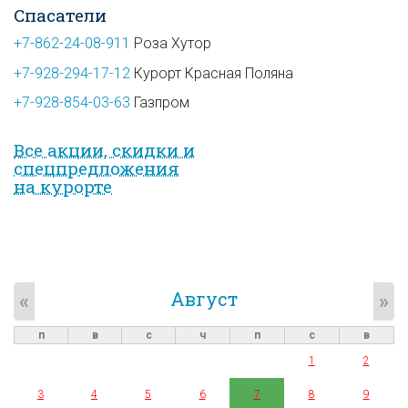
Спасатели
+7-862-24-08-911
Роза Хутор
+7-928-294-17-12
Курорт Красная Поляна
+7-928-854-03-63
Газпром
Все акции, скидки и
спец­предложе­ния
на курорте
Август
«
»
п
в
с
ч
п
с
в
1
2
3
4
5
6
7
8
9