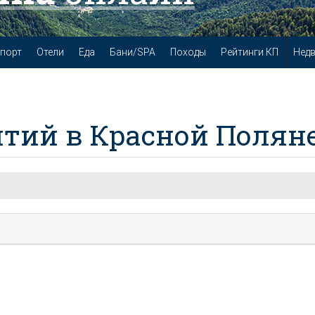
порт
Отели
Еда
Бани/SPA
Походы
Рейтинги КП
Нед
тий в Красной Полян