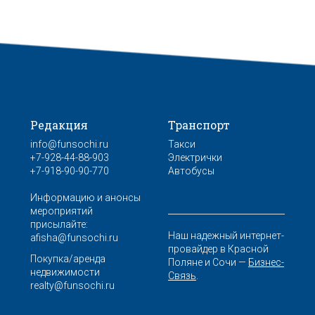
Редакция
Транспорт
info@funsochi.ru
Такси
+7-928-44-88-903
Электрички
+7-918-90-90-770
Автобусы
Информацию и анонсы
мероприятий
присылайте:
Наш надежный интернет-
afisha@funsochi.ru
провайдер в Красной
Покупка/аренда
Поляне и Сочи —
Бизнес-
недвижимости
Связь
.
realty@funsochi.ru