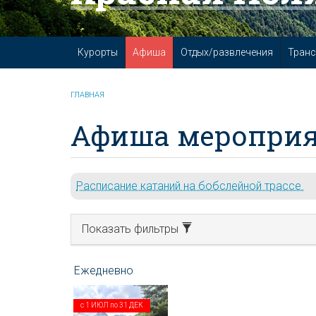
Курорты
Афиша
Отдых/развлечения
Транс
ГЛАВНАЯ
Афиша мероприя
Расписание катаний на бобслейной трассе.
Показать фильтры
с
1 ИЮЛ
по
31 ДЕК