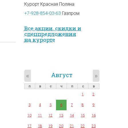
Курорт Красная Поляна
+7-928-854-03-63
Газпром
Все акции, скидки и
спец­предложе­ния
на курорте
Август
«
»
п
в
с
ч
п
с
в
1
2
3
4
5
6
7
8
9
10
11
12
13
14
15
16
17
18
19
20
21
22
23