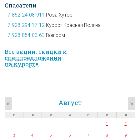
Спасатели
+7-862-24-08-911
Роза Хутор
+7-928-294-17-12
Курорт Красная Поляна
+7-928-854-03-63
Газпром
Все акции, скидки и
спец­предложе­ния
на курорте
Август
«
»
п
в
с
ч
п
с
в
1
2
3
4
5
6
7
8
9