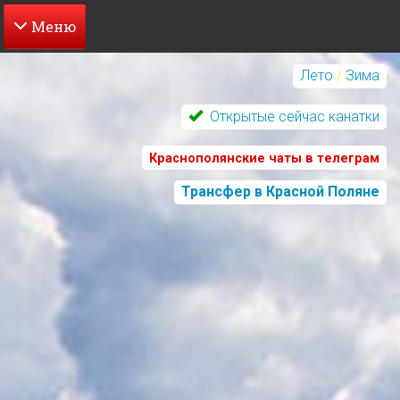
Перейти
к
Лето
/
Зима
основному
содержанию
Открытые сейчас канатки
Краснополянские чаты в телеграм
Трансфер в Красной Поляне