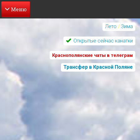
Перейти
к
Лето
/
Зима
основному
содержанию
Открытые сейчас канатки
Краснополянские чаты в телеграм
Трансфер в Красной Поляне