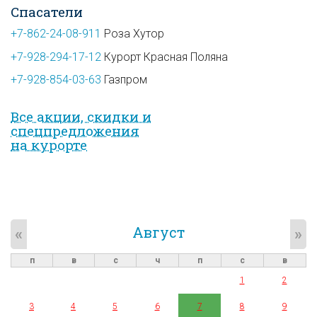
Спасатели
+7-862-24-08-911
Роза Хутор
+7-928-294-17-12
Курорт Красная Поляна
+7-928-854-03-63
Газпром
Все акции, скидки и
спец­предложе­ния
на курорте
Август
«
»
п
в
с
ч
п
с
в
1
2
3
4
5
6
7
8
9