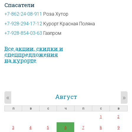
Спасатели
+7-862-24-08-911
Роза Хутор
+7-928-294-17-12
Курорт Красная Поляна
+7-928-854-03-63
Газпром
Все акции, скидки и
спец­предложе­ния
на курорте
Август
«
»
п
в
с
ч
п
с
в
1
2
3
4
5
6
7
8
9