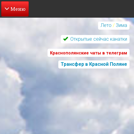
Перейти
к
Лето
/
Зима
основному
содержанию
Открытые сейчас канатки
Краснополянские чаты в телеграм
Трансфер в Красной Поляне