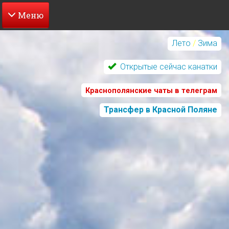
Перейти
к
Лето
/
Зима
основному
содержанию
Открытые сейчас канатки
Краснополянские чаты в телеграм
Трансфер в Красной Поляне