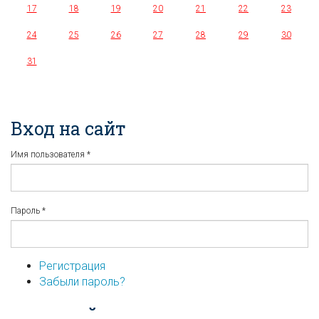
17
18
19
20
21
22
23
24
25
26
27
28
29
30
31
Вход на сайт
Имя пользователя
*
Пароль
*
Регистрация
Забыли пароль?
...или войдите используя