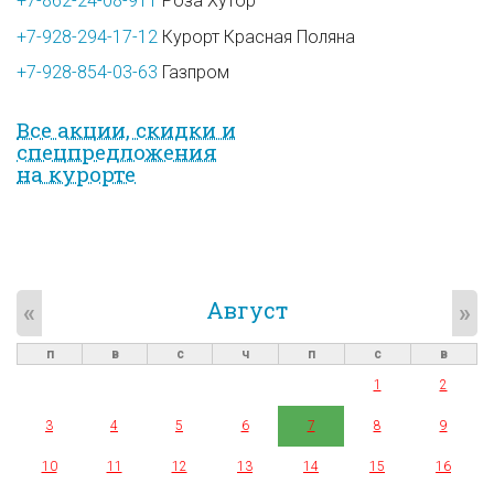
+7-862-24-08-911
Роза Хутор
+7-928-294-17-12
Курорт Красная Поляна
+7-928-854-03-63
Газпром
Все акции, скидки и
спец­предложе­ния
на курорте
Август
«
»
п
в
с
ч
п
с
в
1
2
3
4
5
6
7
8
9
10
11
12
13
14
15
16