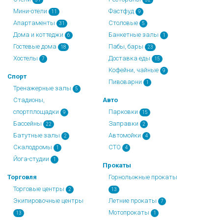
Мини-отели
Фастфуд
11
9
Апартаменты
Столовые
31
5
Дома и коттеджи
Банкетные залы
6
1
Гостевые дома
Пабы, бары
18
23
Хостелы
Доставка еды
7
15
Кофейни, чайные
9
Спорт
Пивоварни
1
Тренажерные залы
5
Стадионы,
Авто
спортплощадки
Парковки
9
15
Бассейны
Заправки
22
2
Батутные залы
Автомойки
2
4
Скалодромы
СТО
1
4
Йога-студии
1
Прокаты
Торговля
Горнолыжные прокаты
Торговые центры
2
13
Экипировочные центры
Летние прокаты
7
Мотопрокаты
13
1