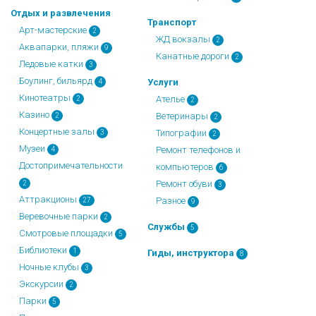
Отдых и развлечения
Транспорт
Арт-мастерские
2
ЖД вокзалы
2
Аквапарки, пляжи
9
Канатные дороги
2
Ледовые катки
3
Боулинг, бильярд
Услуги
4
Кинотеатры
Ателье
2
2
Казино
Ветеринары
2
2
Концертные залы
Типографии
3
2
Музеи
Ремонт телефонов и
4
Достопримечательности
компьютеров
6
Ремонт обуви
2
3
Аттракционы
Разное
27
9
Веревочные парки
2
Службы
5
Смотровые площадки
5
Библиотеки
1
Гиды, инструктора
8
Ночные клубы
3
Экскурсии
2
Парки
5