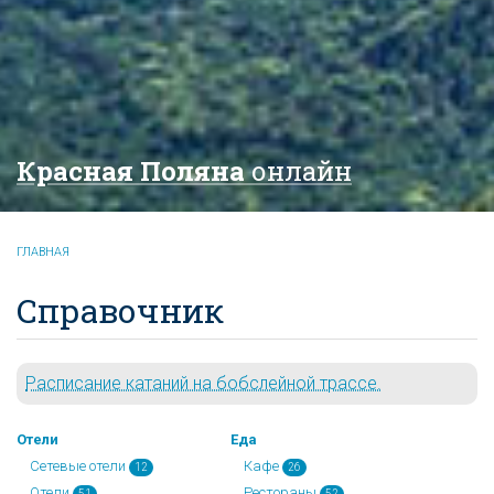
Красная Поляна
онлайн
ГЛАВНАЯ
Справочник
Расписание катаний на бобслейной трассе.
Отели
Еда
Сетевые отели
Кафе
12
26
Отели
Рестораны
51
52