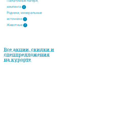
Палаточные лагеря,
кемпинги
2
Родники, минеральные
источники
1
Животные
7
Все акции, скидки и
спец­предложе­ния
на курорте
Вход на сайт
Имя пользователя
*