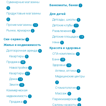
Сувенирные магазины
Банкоматы, банки
2
5
Продуктовые магазины
Для детей
Детсады, школы
6
8
Прочие магазины
Детские клубы
12
11
Рынки, ярмарки
Развлечения
2
7
Детские площадки
14
Ски-сервисы
3
Няни
5
Жилье и недвижимость
Красота и здоровье
Долгосрочная аренда
6
СПА-комплексы
9
Квартиры
6
Бани
18
Продажа
98
Здоровье
14
Новостройки
2
Аптеки, оптики
4
Квартиры
67
Медицинские центры
Дома
14
2
Земля
15
Стоматология
3
Коммерческая
Массаж
6
недвижимость
1
Парикмахерские
5
Продажа
1
Салоны красоты
9