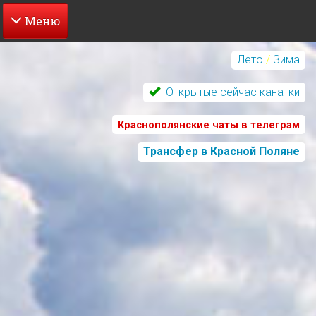
Перейти
к
Лето
/
Зима
основному
содержанию
Открытые сейчас канатки
Краснополянские чаты в телеграм
Трансфер в Красной Поляне