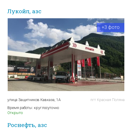
Лукойл, азс
+3 фото
улица Защитников Кавказа, 1А
пгт Красная Поляна
Время работы:
круглосуточно
Открыто
Роснефть, азс