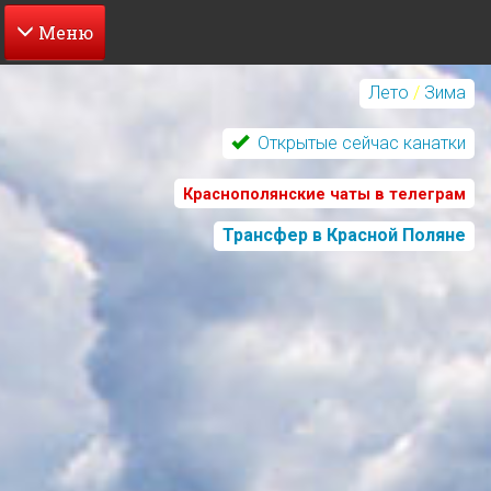
Перейти
к
Лето
/
Зима
основному
содержанию
Открытые сейчас канатки
Краснополянские чаты в телеграм
Трансфер в Красной Поляне